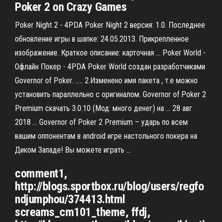
Poker 2 on Crazy Games
Poker Night 2 - 4PDA Poker Night 2 версия: 1.0. Последнее
обновление игры в шапке: 24.05.2013. Прикрепленное
изображение. Краткое описание: карточная ... Poker World -
Офлайн Покер - 4PDA Poker World создан разработчиками
Governor of Poker. ..... 2.Изменено имя пакета , т.е можно
установить параллельно с оригиналом. Governor of Poker 2
Premium скачать 3.0.10 (Мод: много денег) на ... 28 авг
2018 ... Governor of Poker 2 Premium – ударь по всем
вашим оппонентам в android игре настольного покера на
Диком Западе! Вы можете играть ...
comment1,
http://blogs.sportbox.ru/blog/users/regfo
ndjumphou/3​74413.​html
screams_cm101_theme, ffdj,