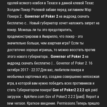
одолей всякого ковбоя в Техасе в данной клевой Техас
Холдем Покер Ролевой забаве перед заглавием Мэр
Покера 2...
Governor
of
Poker
2
на андроид скачать
бесплатно с… Новый губернатор хочет наложить запрет на
покер. Можешь ли ты это предотвратить,
продемонстрировав в Амарилло, что покер - это
значительно больше, чем азартная игра? Если ты
достаточно хорошо играешь, то можно восстать против
этого нового губернатора...
Governor
of
Poker
2
на
андроид скачать бесплатно | … Governor of Poker 2. 16
октября 2017 - 22:37.Для вас, любители покера и
необычных карточных игр, создана совершенно непохожая
игра, в которой вам нужно победить всех противников и
стать Губернатором покера!
Gov
of
Poker
2
2
.
2
.
2
apk paid
загрузок - ApkHere.com Gov of Poker2 2.2.2 [paid]. Report a
new version. Краткое введение. Permissions.Теперь пришло