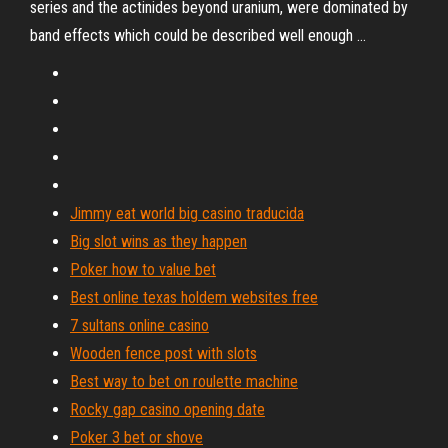
series and the actinides beyond uranium, were dominated by
band effects which could be described well enough …
Jimmy eat world big casino traducida
Big slot wins as they happen
Poker how to value bet
Best online texas holdem websites free
7 sultans online casino
Wooden fence post with slots
Best way to bet on roulette machine
Rocky gap casino opening date
Poker 3 bet or shove