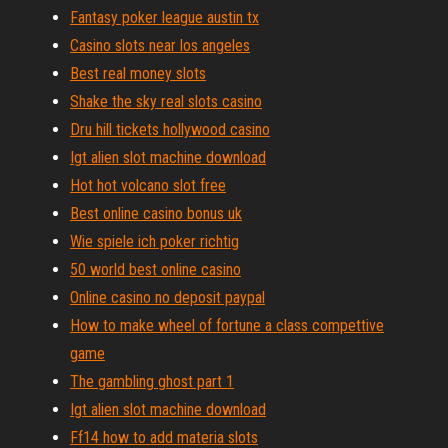
Fantasy poker league austin tx
Casino slots near los angeles
Best real money slots
Shake the sky real slots casino
Dru hill tickets hollywood casino
Igt alien slot machine download
Hot hot volcano slot free
Best online casino bonus uk
Wie spiele ich poker richtig
50 world best online casino
Online casino no deposit paypal
How to make wheel of fortune a class compettive
game
The gambling ghost part 1
Igt alien slot machine download
Ff14 how to add materia slots