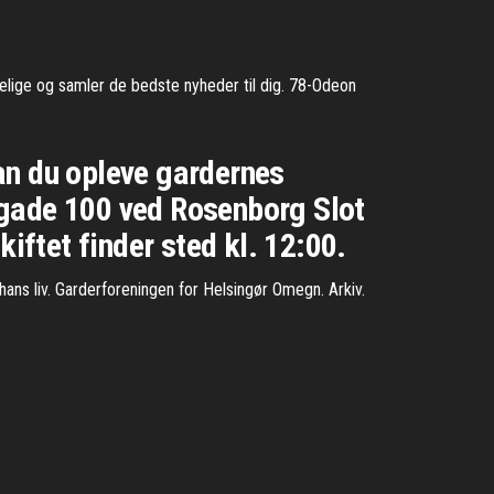
elige og samler de bedste nyheder til dig.
78-Odeon
an du opleve gardernes
sgade 100 ved Rosenborg Slot
ftet finder sted kl. 12:00.
ans liv.
Garderforeningen for Helsingør Omegn. Arkiv.