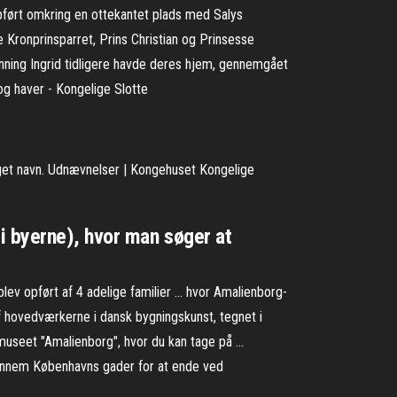
opført omkring en ottekantet plads med Salys
e Kronprinsparret, Prins Christian og Prinsesse
ronning Ingrid tidligere havde deres hjem, gennemgået
og haver - Kongelige Slotte
get navn.
Udnævnelser | Kongehuset
Kongelige
i byerne), hvor man søger at
v opført af 4 adelige familier ... hvor Amalienborg-
af hovedværkerne i dansk bygningskunst, tegnet i
 museet "Amalienborg", hvor du kan tage på ...
ennem Københavns gader for at ende ved