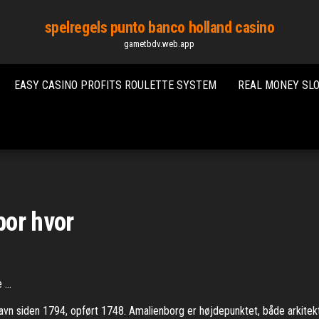
spelregels punto banco holland casino
gametbdv.web.app
EASY CASINO PROFITS ROULETTE SYSTEM
REAL MONEY SLO
bor hvor
...
vn siden 1794, opført 1748. Amalienborg er højdepunktet, både arkitekt